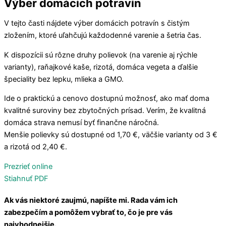
Výber domácich potravín
V tejto časti nájdete výber domácich potravín s čistým
zložením, ktoré uľahčujú každodenné varenie a šetria čas.
K dispozícii sú rôzne druhy polievok (na varenie aj rýchle
varianty), raňajkové kaše, rizotá, domáca vegeta a ďalšie
špeciality bez lepku, mlieka a GMO.
Ide o praktickú a cenovo dostupnú možnosť, ako mať doma
kvalitné suroviny bez zbytočných prísad. Verím, že kvalitná
domáca strava nemusí byť finančne náročná.
Menšie polievky sú dostupné od 1,70 €, väčšie varianty od 3 €
a rizotá od 2,40 €.
Prezrieť online
Stiahnuť PDF
Ak vás niektoré zaujmú, napíšte mi. Rada vám ich
zabezpečím a pomôžem vybrať to, čo je pre vás
najvhodnejšie.